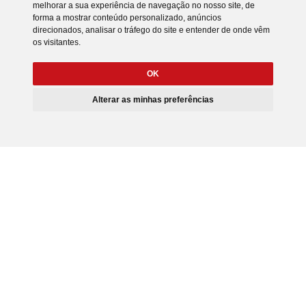
melhorar a sua experiência de navegação no nosso site, de
forma a mostrar conteúdo personalizado, anúncios
direcionados, analisar o tráfego do site e entender de onde vêm
os visitantes.
OK
Alterar as minhas preferências
Subscreva a nossa Newsletter
Li e concordo com a
Política de Privacidade
do website Manitoba